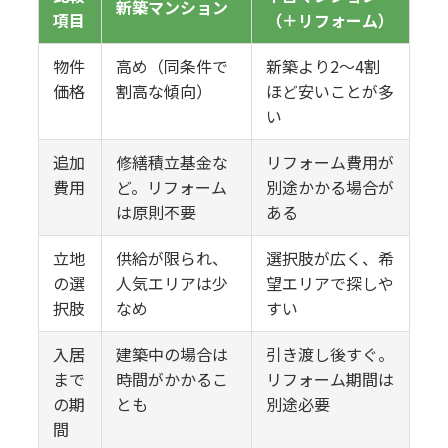
新築マンション
項目
（＋リフォーム）
物件
高め（同条件で
新築より2〜4割
価格
割高な傾向）
ほど安いことが多
い
追加
修繕積立基金な
リフォーム費用が
費用
ど。リフォーム
別途かかる場合が
は原則不要
ある
立地
供給が限られ、
選択肢が広く、希
の選
人気エリアは少
望エリアで探しや
択肢
なめ
すい
入居
建築中の場合は
引き渡し後すぐ。
まで
時間がかかるこ
リフォーム期間は
の期
とも
別途必要
間