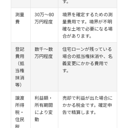
す。
測量
30万〜80
境界を確定するための測
費
万円程度
量費用です。境界が不明
確な土地で必要になる場
合があります。
登記
数千〜数
住宅ローンが残っている
費用
万円程度
場合の抵当権抹消や、名
（抵
義変更にかかる費用で
当権
す。
抹消
等）
譲渡
利益額・
売却で利益が出た場合に
所得
所有期間
かかる税金です。確定申
税・
により変
告で精算します。
住民
動
税