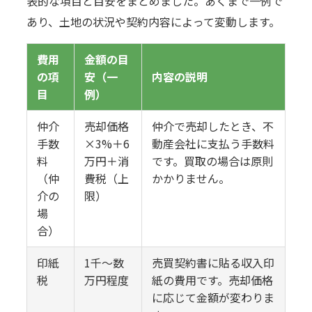
表的な項目と目安をまとめました。あくまで一例で
あり、土地の状況や契約内容によって変動します。
費用
金額の目
の項
安（一
内容の説明
目
例）
仲介
売却価格
仲介で売却したとき、不
手数
×3%＋6
動産会社に支払う手数料
料
万円＋消
です。買取の場合は原則
（仲
費税（上
かかりません。
介の
限）
場
合）
印紙
1千〜数
売買契約書に貼る収入印
税
万円程度
紙の費用です。売却価格
に応じて金額が変わりま