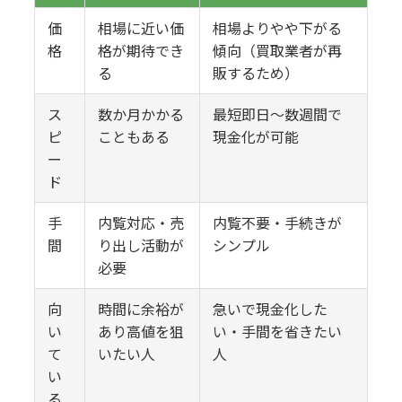
価
相場に近い価
相場よりやや下がる
格
格が期待でき
傾向（買取業者が再
る
販するため）
ス
数か月かかる
最短即日〜数週間で
ピ
こともある
現金化が可能
ー
ド
手
内覧対応・売
内覧不要・手続きが
間
り出し活動が
シンプル
必要
向
時間に余裕が
急いで現金化した
い
あり高値を狙
い・手間を省きたい
て
いたい人
人
い
る