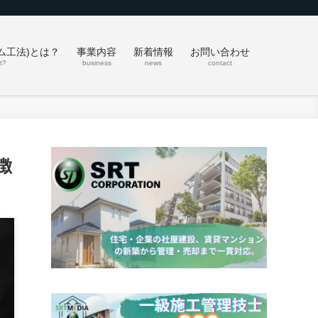
ム工法)とは？
事業内容
新着情報
お問い合わせ
t?
business
news
contact
徴