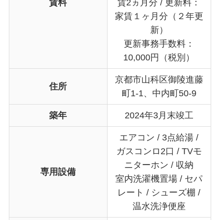
賃料
賃2ヵ月分 / 更新料：
家賃１ヶ月分（２年更
新）
更新事務手数料：
10,000円（税別）
京都市山科区御陵進藤
住所
町1-1、中内町50-9
築年
2024年3月末竣工
エアコン / 3点給湯 /
ガスコンロ2口 / TVモ
ニターホン / 収納
専用設備
室内洗濯機置場 / セパ
レート / シューズ棚 /
温水洗浄便座