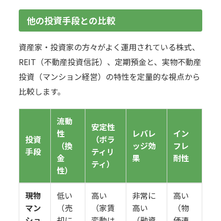
他の投資手段との比較
資産家・投資家の方々がよく運用されている株式、
REIT（不動産投資信託）、定期預金と、実物不動産
投資（マンション経営）の特性を定量的な視点から
比較します。
流動
安定性
性
レバレ
イン
投資
（ボラ
（換
ッジ効
フレ
手段
ティリ
金
果
耐性
ティ）
性）
現物
低い
高い
非常に
高い
マン
（売
（家賃
高い
（物
ショ
却に
変動は
（融資
価連