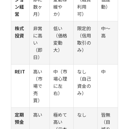
ン経
数ヶ
緩や
利用
動）
営
月）
か）
可）
株式
非常
低い
限定的
中〜
投資
に高
（価格
（信用
高
い
変動
取引の
（即
大）
み）
日）
REIT
高い
中（市
なし
中
（市
場心理
（自己
場で
に左
資金の
売
右）
み）
買）
定期
高い
極めて
なし
皆無
預金
高い
（目
（元本
減り