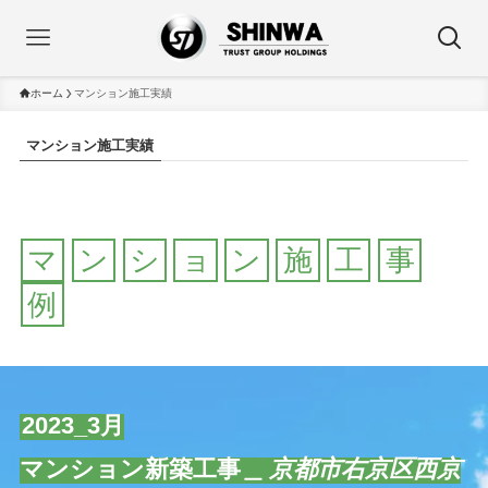
ホーム
マンション施工実績
マンション施工実績
マ
ン
シ
ョ
ン
施
工
事
例
2023_3月
マンション新築工事＿
京都市右京区西京