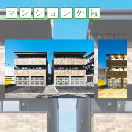
マ
ン
シ
ョ
ン
外
観
スクロールできます