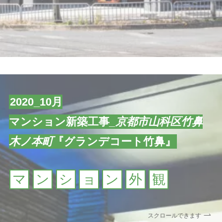
2020_10月
マンション新築工事
_京都市山科区竹鼻
木ノ本町
『グランデコート竹鼻』
マ
ン
シ
ョ
ン
外
観
スクロールできます