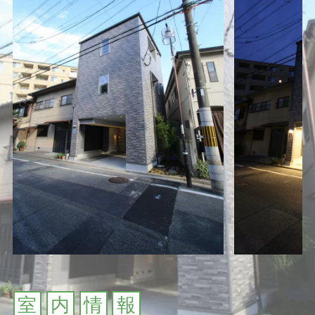
室
内
情
報