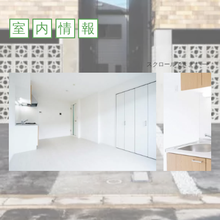
室
内
情
報
スクロールできます