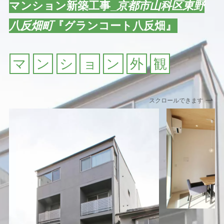
マンション新築工事_
京都市山科区東野
八反畑町
『グランコート八反畑』
マ
ン
シ
ョ
ン
外
観
スクロールできます