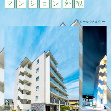
マ
ン
シ
ョ
ン
外
観
スクロールできます