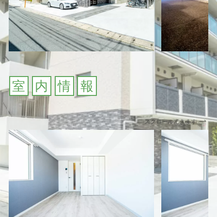
室
内
情
報
スクロールできます