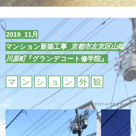
2019_11月
マンション新築工事_
京都市左京区山端
川原町
『グランデコート修学院』
マ
ン
シ
ョ
ン
外
観
スクロールできます