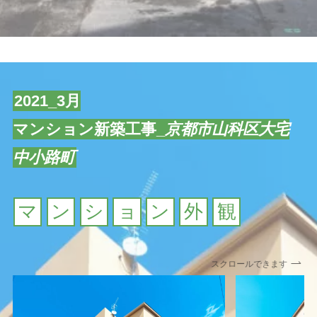
2021_3月
マンション新築工事_
京都市山科区大宅
中小路町
マ
ン
シ
ョ
ン
外
観
スクロールできます