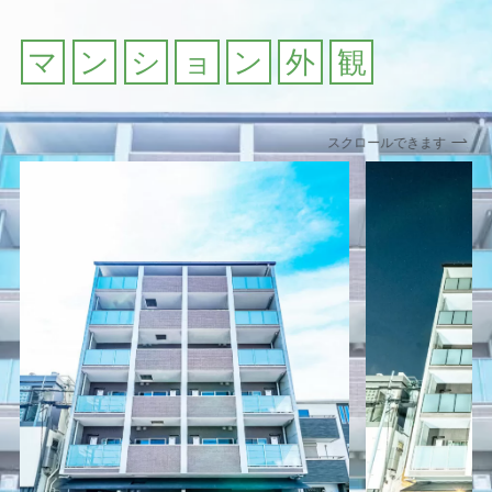
マ
ン
シ
ョ
ン
外
観
スクロールできます