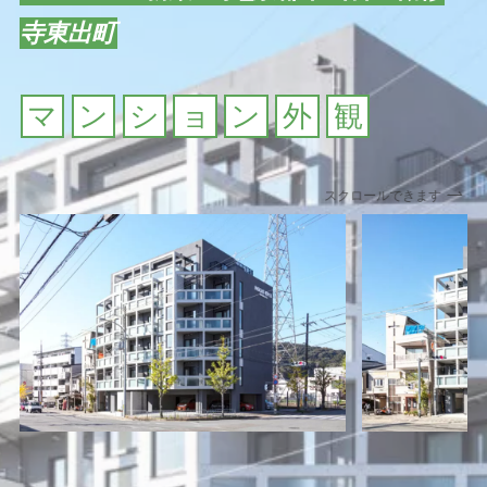
寺東出町
マ
ン
シ
ョ
ン
外
観
スクロールできます