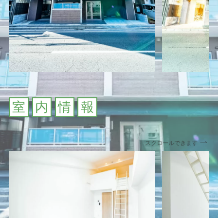
室
内
情
報
スクロールできます