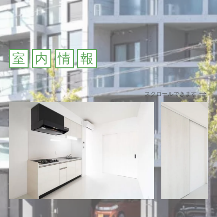
室
内
情
報
スクロールできます