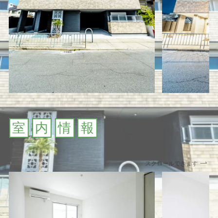
室
内
情
報
スクロールできます