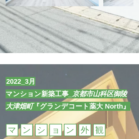
2022_3月
マンション新築工事
_京都市山科区御陵
大津畑町
『グランデコート薬大 North』
マ
ン
シ
ョ
ン
外
観