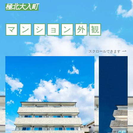
極北大入町
マ
ン
シ
ョ
ン
外
観
スクロールできます