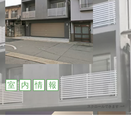
室
内
情
報
スクロールできます