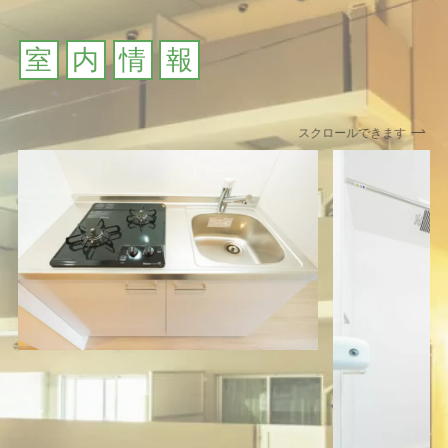
室
内
情
報
スクロールできます