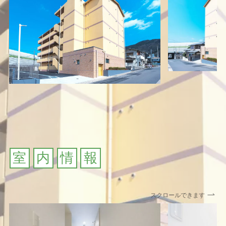
室
内
情
報
スクロールできます