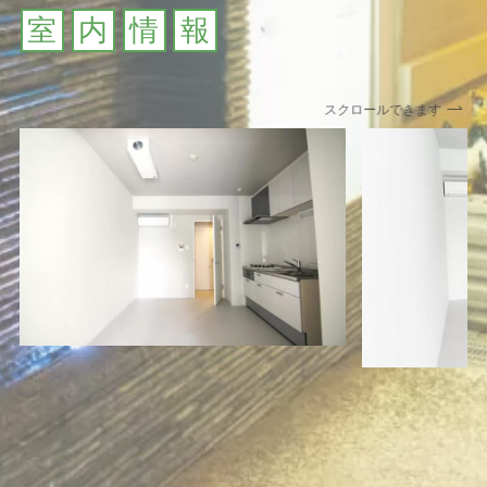
室
内
情
報
スクロールできます